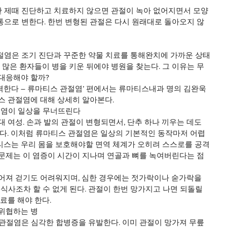
 제때 진단하고 치료하지 않으면 관절이 녹아 없어지면서 모양
통으로 변한다. 한번 변형된 관절은 다시 원래대로 돌아오지 않
절염은 조기 진단과 꾸준한 약물 치료를 통해완치에 가까운 상태
도 많은 환자들이 병을 키운 뒤에야 병원을 찾는다. 그 이유는 무
 대응해야 할까?
공격한다 – 류마티스 관절염’ 편에서는 류마티스내과 명의 김완욱 
스 관절염에 대해 상세히 알아본다.
 관절염이 일상을 무너뜨린다
대 여성. 손과 발의 관절이 변형되면서, 단추 하나 끼우는 데도 
린다. 이처럼 류마티스 관절염은 일상의 기본적인 동작마저 어렵
티스는 우리 몸을 보호해야할 면역 체계가 오히려 스스로를 공격
 문제는 이 염증이 시간이 지나며 연골과 뼈를 녹여버린다는 점
틀어져 걷기도 어려워지며, 심한 경우에는 젓가락이나 숟가락을 
 식사조차 할 수 없게 된다. 관절이 한번 망가지고 나면 되돌릴 
료를 해야 한다.
 위협하는 병
 관절염은 심각한 합병증을 유발한다. 이미 관절이 망가져 무릎