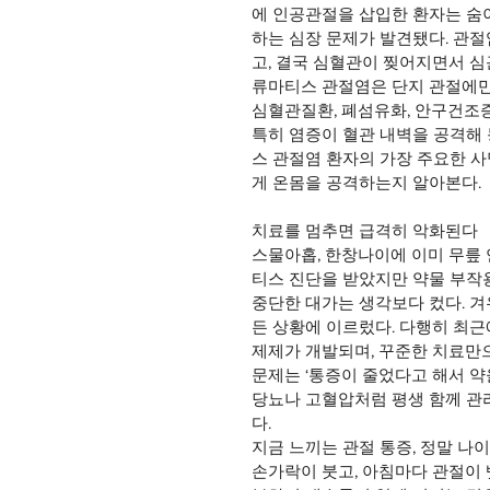
에 인공관절을 삽입한 환자는 숨
하는 심장 문제가 발견됐다. 관
고, 결국 심혈관이 찢어지면서 
류마티스 관절염은 단지 관절에만 
심혈관질환, 폐섬유화, 안구건조증
특히 염증이 혈관 내벽을 공격해
스 관절염 환자의 가장 주요한 사
게 온몸을 공격하는지 알아본다.
치료를 멈추면 급격히 악화된다
스물아홉, 한창나이에 이미 무릎 
티스 진단을 받았지만 약물 부작
중단한 대가는 생각보다 컸다. 겨
든 상황에 이르렀다. 다행히 최
제제가 개발되며, 꾸준한 치료만으
문제는 ‘통증이 줄었다고 해서 약
당뇨나 고혈압처럼 평생 함께 관
다.
지금 느끼는 관절 통증, 정말 나이
손가락이 붓고, 아침마다 관절이 