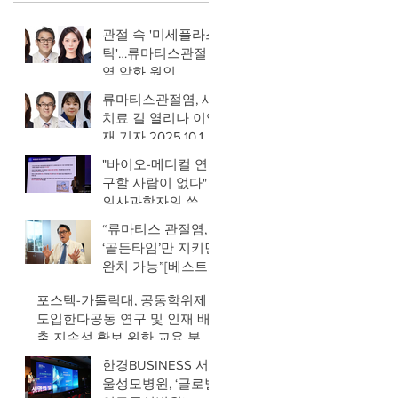
관절 속 '미세플라스
틱'…류마티스관절
염 악화 원인
류마티스관절염, 새
치료 길 열리나 이영
재 기자 2025.10.15
14:04
"바이오-메디컬 연
구할 사람이 없다"
의사과학자의 쓴소
리, 왜 2025.09.23
“류마티스 관절염,
18:13 정심교기자 머
‘골든타임’만 지키면
니투데이
완치 가능”[베스트
닥터의 베스트 건강
포스텍-가톨릭대, 공동학위제
법] 동아일보입력
도입한다공동 연구 및 인재 배
2025-08-30
출 지속성 확보 위한 교육 분야
제도적 보완김완욱 연구원장
한경BUSINESS 서
“산·학·연·병 협력, 첨단바이오
울성모병원, ‘글로벌
경쟁력 강화 기대”