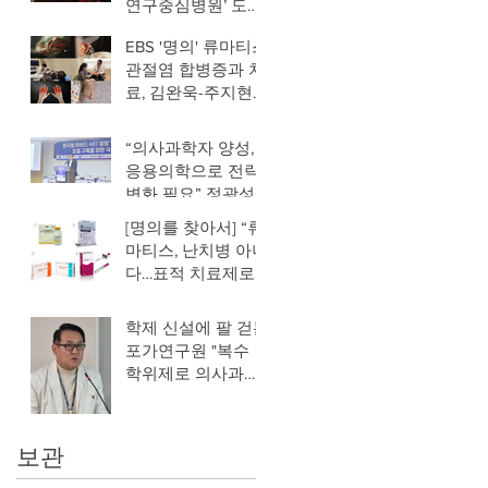
연구중심병원’ 도약
선언…의료·연구 융
EBS '명의' 류마티스
합 혁신 본격화
관절염 합병증과 치
2025.05.27 김태림
료, 김완욱-주지현
기자
교수
“의사과학자 양성,
응용의학으로 전략
변화 필요” 정광성
기자 입력
[명의를 찾아서] “류
2025.04.22 12:41
마티스, 난치병 아니
다…표적 치료제로
관리 가능”김완욱
서울성모병원 류마
학제 신설에 팔 걷는
티스내과 교수“면역
포가연구원 "복수
세포 폭주가 원인…
학위제로 의사과학
관절염이 대표적사
자 양성" 최선 기자
회 고령화, 코로나
(메디컬타임즈) 발행
등으로 환자 증가 추
날짜: 2024-12-04
보관
세조기 진단, 표적치
료제로 이제 관리 가