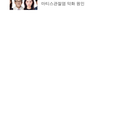
마티스관절염 악화 원인
류마티스관절염, 새 치료 길
열리나 이영재 기자
2025.10.15 14:04
"바이오-메디컬 연구할 사람
이 없다" 의사과학자의 쓴소
리, 왜 2025.09.23 18:13 정
심교기자 머니투데이
“류마티스 관절염, ‘골든타
임’만 지키면 완치 가능”[베
스트 닥터의 베스트 건강법]
동아일보입력 2025-08-30
포스텍-가톨릭대, 공동학위제 도입한다공
동 연구 및 인재 배출 지속성 확보 위한 교
육 분야 제도적 보완김완욱 연구원장 “산·학
·연·병 협력, 첨단바이오 경쟁력 강화 기대”
한경BUSINESS 서울성모병
원, ‘글로벌 연구중심병원’