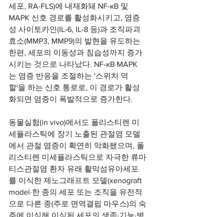
세포, RA-FLS)에 내재화돼 NF-κB 및 
MAPK 신호 경로를 활성화시키고, 염증
성 사이토카인(IL-6, IL-8 등)과 조직파괴 
효소(MMP3, MMP9)의 발현을 유도하는 
한편, 세포의 이동성과 침습성까지 증가
시키는 것으로 나타났다. NF-κB·MAPK
는 염증 반응을 조절하는 '스위치 역
할'을 하는 신호 통로로, 이 경로가 활성
화되면 염증이 폭발적으로 증가한다.
동물실험(in vivo)에서도 폴리스티렌 미
세플라스틱에 장기 노출된 관절염 모델
에서 관절 염증이 확연히 악화됐으며, 폴
리스티렌 미세플라스틱으로 자극한 류마
티스관절염 환자 유래 활막섬유아세포
를 이식한 제노그래프트 모델(xenograft 
model·한 종의 세포 또는 조직을 유전적
으로 다른 종(주로 면역결핍 마우스)의 숙
주에 이식해 이식된 세포의 생존·기능·병